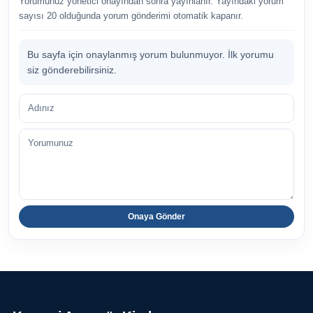
Yorumunuz yönetici onayından sonra yayınlanır. Yayındaki yorum
sayısı 20 olduğunda yorum gönderimi otomatik kapanır.
Bu sayfa için onaylanmış yorum bulunmuyor. İlk yorumu
siz gönderebilirsiniz.
Adınız
Yorumunuz
Onaya Gönder