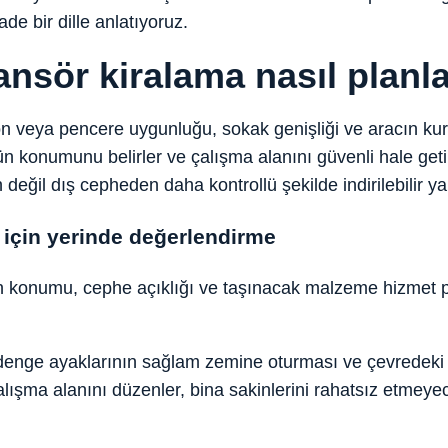
de bir dille anlatıyoruz.
ansör kiralama nasıl planl
on veya pencere uygunluğu, sokak genişliği ve aracın kurul
ün konumunu belirler ve çalışma alanını güvenli hale geti
değil dış cepheden daha kontrollü şekilde indirilebilir ya d
 için yerinde değerlendirme
onumu, cephe açıklığı ve taşınacak malzeme hizmet planı
nge ayaklarının sağlam zemine oturması ve çevredeki yay
şma alanını düzenler, bina sakinlerini rahatsız etmeyecek 