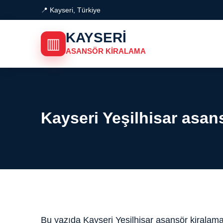
📍 Kayseri, Türkiye
KAYSERI
▥
ASANSÖR KIRALAMA
Kayseri Yeşilhisar asan
Bu yazıda Kayseri Yeşilhisar asansör kiralama a