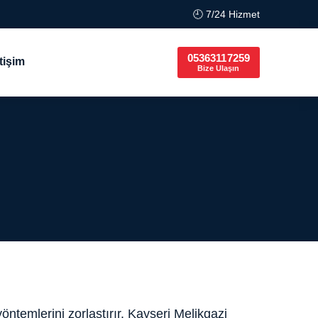
🕘 7/24 Hizmet
05363117259
etişim
Bize Ulaşın
öntemlerini zorlaştırır. Kayseri Melikgazi